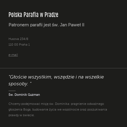
Polska Parafia w Pradze
Patronem parafii jest św. Jan Paweł II
Husova 234/8
110 00 Praha 1
e-mail
"Głoście wszystkim, wszędzie i na wszelkie
sposoby. "
Św. Dominik Guzman
Chcemy podejmować misję św. Dominika: pragnienie odważnego
głoszenia Boga, budowanie życia we wspólnocie oraz poszukiwania
prawdy w świecie.