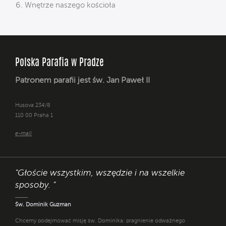
Wnętrze naszego kościoła
Polska Parafia w Pradze
Patronem parafii jest św. Jan Paweł II
Husova 234/8
110 00 Praha 1
e-mail
"Głoście wszystkim, wszędzie i na wszelkie
sposoby. "
Św. Dominik Guzman
Chcemy podejmować misję św. Dominika: pragnienie odważnego