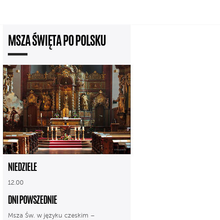
MSZA ŚWIĘTA PO POLSKU
NIEDZIELE
12.00
DNI POWSZEDNIE
Msza Św. w języku czeskim –