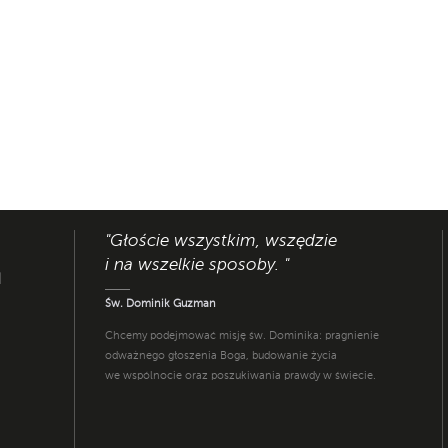
"Głoście wszystkim, wszędzie
i na wszelkie sposoby. "
I
Św. Dominik Guzman
Chcemy podejmować misję św. Dominika: pragnienie
odważnego głoszenia Boga, budowanie życia
we wspólnocie oraz poszukiwania prawdy w świecie.