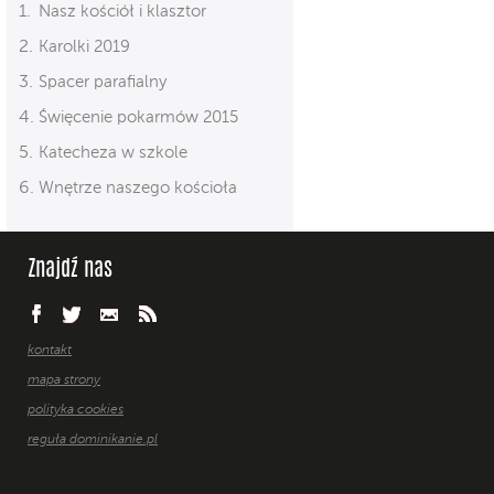
Nasz kościół i klasztor
Karolki 2019
Spacer parafialny
Święcenie pokarmów 2015
Katecheza w szkole
Wnętrze naszego kościoła
Znajdź nas
kontakt
mapa strony
polityka cookies
reguła dominikanie.pl