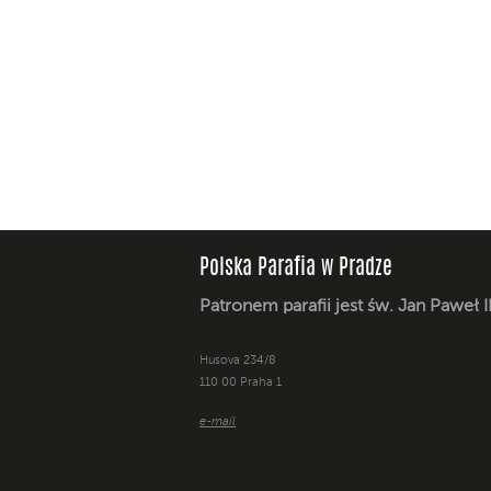
Polska Parafia w Pradze
Patronem parafii jest św. Jan Paweł I
Husova 234/8
110 00 Praha 1
e-mail