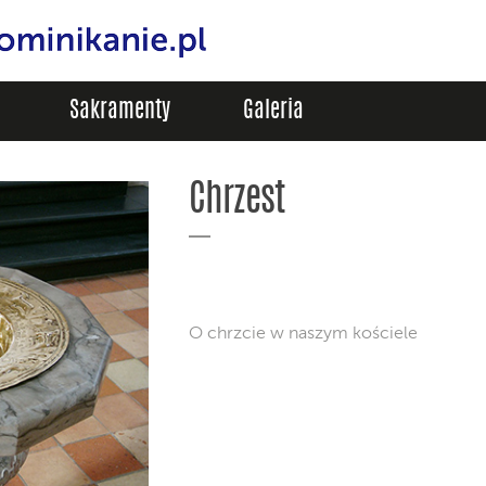
Sakramenty
Galeria
Chrzest
O chrzcie w naszym kościele