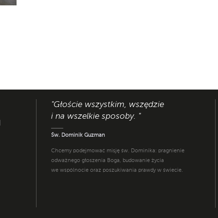
"Głoście wszystkim, wszędzie
i na wszelkie sposoby. "
I
Św. Dominik Guzman
Chcemy podejmować misję św. Dominika: pragnienie
odważnego głoszenia Boga, budowanie życia
we wspólnocie oraz poszukiwania prawdy w świecie.