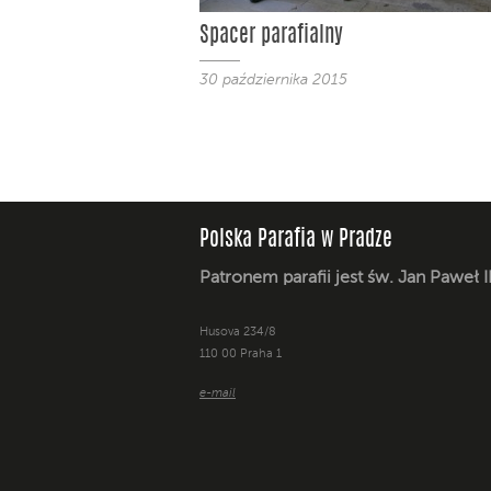
Spacer parafialny
30 października 2015
Polska Parafia w Pradze
Patronem parafii jest św. Jan Paweł I
Husova 234/8
110 00 Praha 1
e-mail