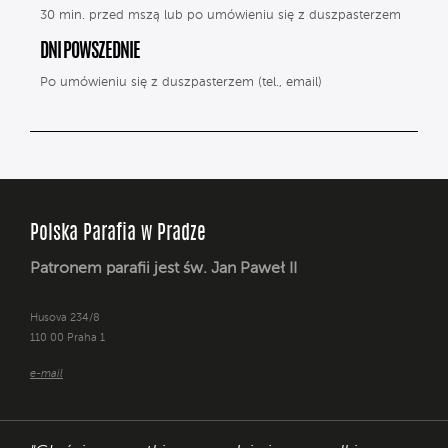
30 min. przed mszą lub po umówieniu się z duszpasterzem
DNI POWSZEDNIE
Po umówieniu się z duszpasterzem (tel., email)
Polska Parafia w Pradze
Patronem parafii jest św. Jan Paweł II
Husova 234/8
110 00 Praha 1
e-mail