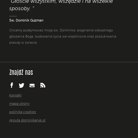
"Głoście wszystkim, wszędzie i na wszelkie
sposoby. "
Św. Dominik Guzman
Chcemy podejmować misję św. Dominika: pragnienie odważnego
głoszenia Boga, budowanie życia we wspólnocie oraz poszukiwania
prawdy w świecie.
Znajdź nas
kontakt
mapa strony
polityka cookies
reguła dominikanie.pl