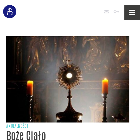
Poczta
Logowan
AKTUALNOŚCI
Boże Ciało