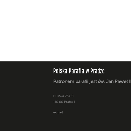
Polska Parafia w Pradze
Patronem parafii jest św. Jan Paweł I
Husova 234/8
110 00 Praha 1
e-mail