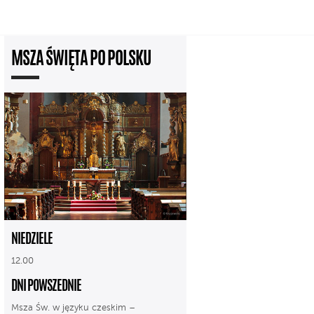
MSZA ŚWIĘTA PO POLSKU
NIEDZIELE
12.00
DNI POWSZEDNIE
Msza Św. w języku czeskim –