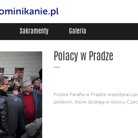
Sakramenty
Galeria
Polacy w Pradze
Polska Parafia w Pradze współpracuje
polskimi, które działają w stolicy Czec