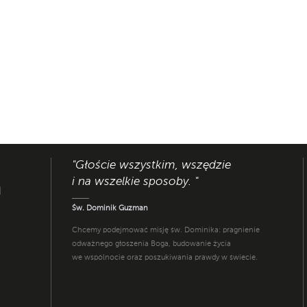
"Głoście wszystkim, wszędzie
i na wszelkie sposoby. "
I
Św. Dominik Guzman
Chcemy podejmować misję św. Dominika: pragnienie
odważnego głoszenia Boga, budowanie życia
we wspólnocie oraz poszukiwania prawdy w świecie.