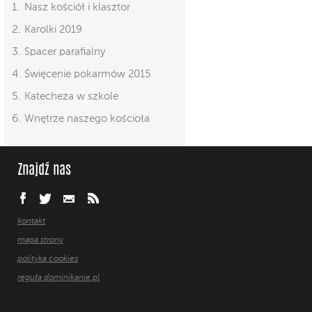
Nasz kościół i klasztor
Karolki 2019
Spacer parafialny
Święcenie pokarmów 2015
Katecheza w szkole
Wnętrze naszego kościoła
Znajdź nas
kontakt
mapa strony
polityka cookies
reguła dominikanie.pl