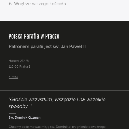
Wnętrze naszego kościoła
Polska Parafia w Pradze
Patronem parafii jest św. Jan Paweł II
Husova 234/8
110 00 Praha 1
e-mail
"Głoście wszystkim, wszędzie i na wszelkie
sposoby. "
Św. Dominik Guzman
Chcemy podejmować misję św. Dominika: pragnienie odważnego