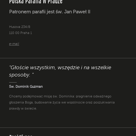
Polska Parafia w Pradze
Patronem parafii jest św. Jan Paweł II
Husova 234/8
110 00 Praha 1
e-mail
"Głoście wszystkim, wszędzie i na wszelkie
sposoby. "
Św. Dominik Guzman
Chcemy podejmować misję św. Dominika: pragnienie odważnego
głoszenia Boga, budowanie życia we wspólnocie oraz poszukiwania
prawdy w świecie.