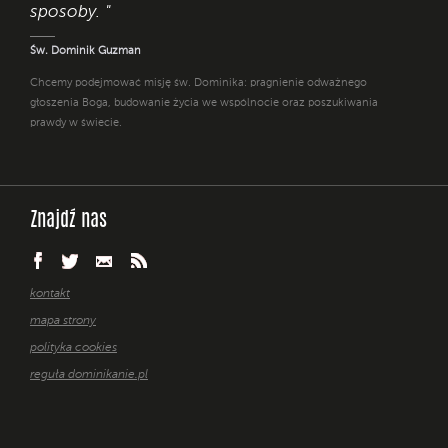
sposoby. "
Św. Dominik Guzman
Chcemy podejmować misję św. Dominika: pragnienie odważnego
głoszenia Boga, budowanie życia we wspólnocie oraz poszukiwania
prawdy w świecie.
Znajdź nas
kontakt
mapa strony
polityka cookies
reguła dominikanie.pl