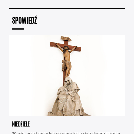
SPOWIEDŹ
NIEDZIELE
30 min. przed mszą lub po umówieniu się z duszpasterzem