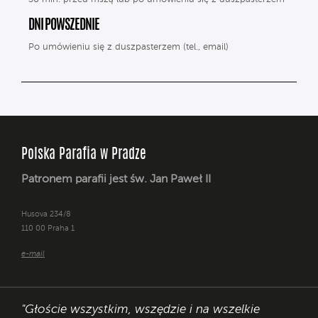
DNI POWSZEDNIE
Po umówieniu się z duszpasterzem (tel., email)
Polska Parafia w Pradze
Patronem parafii jest św. Jan Paweł II
Husova 234/8
110 00 Praha 1
e-mail
"Głoście wszystkim, wszędzie i na wszelkie