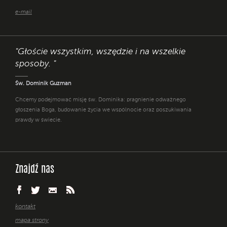
e-mail
"Głoście wszystkim, wszędzie i na wszelkie
sposoby. "
Św. Dominik Guzman
Chcemy podejmować misję św. Dominika: pragnienie odważnego
głoszenia Boga, budowanie życia we wspólnocie oraz poszukiwania
prawdy w świecie.
Znajdź nas
kontakt
mapa strony