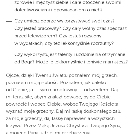
zdrowie i męczysz siebie i całe otoczenie swoimi
dolegliwościami i opowiadaniem o nich?
Czy umiesz dobrze wykorzystywać swój czas?
Czy jesteś pracowity? Czy cały wolny czas spędzasz
przed telewizorem? Czy jesteś rozsądny
w wydatkach, czy też lekkomyślnie rozrzutny?
Czy wykorzystujesz talenty i uzdolnienia otrzymane
od Boga? Może je lekkomyślnie i leniwie marnujesz?
Ojcze, dzięki Twemu światłu poznałem mój grzech,
poznałem moją słabość. Poznałem, jak daleko
od Ciebie, ja — syn marnotrawny — odszedłem. Daj
mi teraz silę, abym znalazł odwagę, by do Ciebie
powrócić i wobec Ciebie, wobec Twojego Kościoła
wyznać moje grzechy. Daj mi łaskę doskonałego żalu
za moje grzechy, daj łaskę naprawienia wszystkich
krzywd. Przez Mękę Jezusa Chrystusa, Twojego Syna,
a mojego Pana, udziel mi przebaczenia