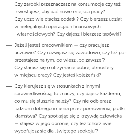
Czy zarobki przeznaczasz na konsumpcje czy też
inwestujesz, aby dać nowe miejsca pracy?
Czy uczciwie płacisz podatki? Czy bierzesz udział
w nielegal­nych operacjach finansowych
i własnościowych? Czy dajesz i bierzesz łapówki?
Jeżeli jesteś pracownikiem — czy pracujesz
uczciwie? Czy rozwijasz się zawodowo, czy też po­
przestajesz na tym, co wiesz „od zawsze”?
Czy starasz się o utrzymanie dobrej atmosfery
w miejscu pracy? Czy jesteś koleżeński?
Czy kierujesz się w stosunkach z innymi
sprawiedliwością, to znaczy, czy dajesz każdemu,
co mu się słusznie należy? Czy nie odbierasz
ludziom dobrego imienia przez pomówienia, plotki,
kłamstwa? Czy spotkając się z krzywdą człowieka
— stajesz w jego obronie, czy też tchórzliwie
wycofujesz się dla „świętego spokoju”?