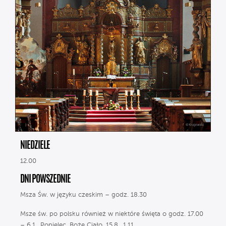
NIEDZIELE
12.00
DNI POWSZEDNIE
Msza Św. w języku czeskim – godz. 18.30
Msze św. po polsku również w niektóre święta o godz. 17.00
– 6.1., Popielec, Boże Ciało, 15.8., 1.11.