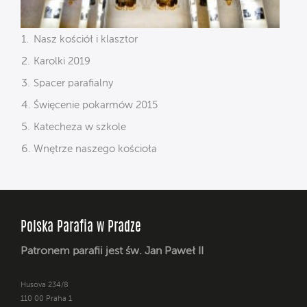
Nasz kościół i klasztor
Karolki 2019
Spacer parafialny
Święcenie pokarmów 2015
Katecheza w szkole
Wnętrze naszego kościoła
Polska Parafia w Pradze
Patronem parafii jest św. Jan Paweł II
Husova 234/8
110 00 Praha 1