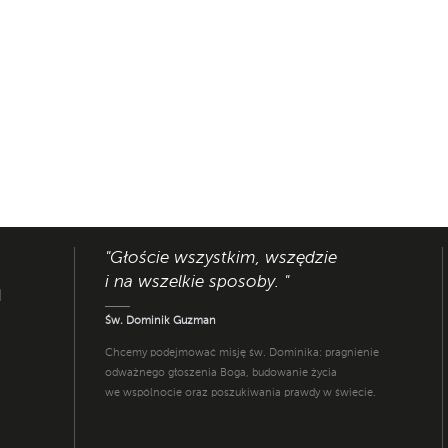
"Głoście wszystkim, wszędzie
i na wszelkie sposoby. "
I
Św. Dominik Guzman
Chcemy podejmować misję św. Dominika: pragnienie
odważnego głoszenia Boga, budowanie życia
we wspólnocie oraz poszukiwania prawdy w świecie.