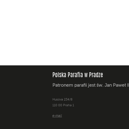
Polska Parafia w Pradze
Patronem parafii jest św. Jan Paweł I
Husova 234/8
110 00 Praha 1
e-mail