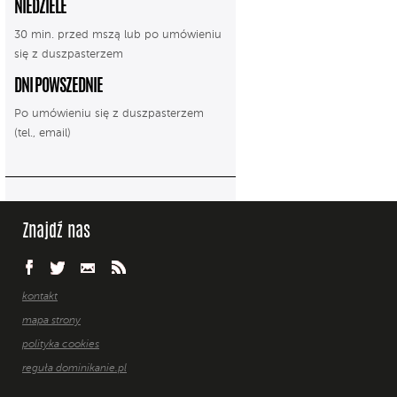
NIEDZIELE
30 min. przed mszą lub po umówieniu
się z duszpasterzem
DNI POWSZEDNIE
Po umówieniu się z duszpasterzem
(tel., email)
Znajdź nas
kontakt
mapa strony
polityka cookies
reguła dominikanie.pl