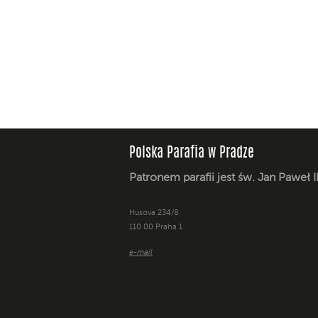
Polska Parafia w Pradze
Patronem parafii jest św. Jan Paweł I
Husova 234/8
110 00 Praha 1
e-mail