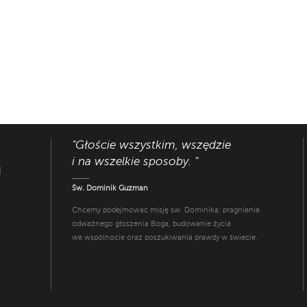
"Głoście wszystkim, wszędzie
i na wszelkie sposoby. "
I
Św. Dominik Guzman
Chcemy podejmować misję św. Dominika: pragnienie
odważnego głoszenia Boga, budowanie życia
we wspólnocie oraz poszukiwania prawdy w świecie.