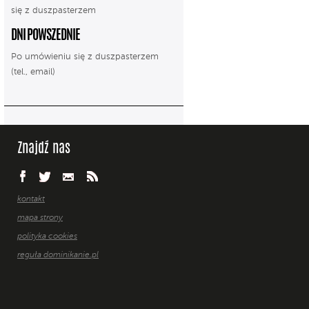
się z duszpasterzem
DNI POWSZEDNIE
Po umówieniu się z duszpasterzem
(tel., email)
Znajdź nas
kontakt
mapa strony
polityka cookies
reguła dominikanie.pl