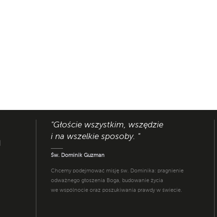
"Głoście wszystkim, wszędzie
i na wszelkie sposoby. "
I
Św. Dominik Guzman
Chcemy podejmować misję św. Dominika: pragnienie
odważnego głoszenia Boga, budowanie życia
we wspólnocie oraz poszukiwania prawdy w świecie.