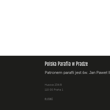
Polska Parafia w Pradze
Patronem parafii jest św. Jan Paweł I
Husova 234/8
110 00 Praha 1
e-mail