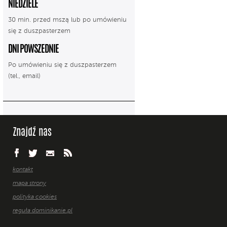
NIEDZIELE
30 min. przed mszą lub po umówieniu
się z duszpasterzem
DNI POWSZEDNIE
Po umówieniu się z duszpasterzem
(tel., email)
Znajdź nas
kontakt
mapa strony
polityka cookies
reguła dominikanie.pl